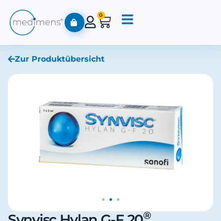
0
Zur Produktübersicht
®
Synvisc Hylan G-F 20